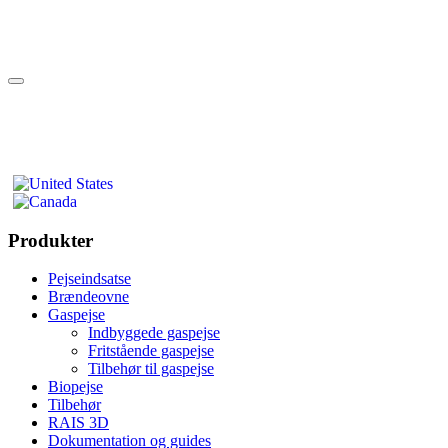
Produkter
Pejseindsatse
Brændeovne
Gaspejse
Indbyggede gaspejse
Fritstående gaspejse
Tilbehør til gaspejse
Biopejse
Tilbehør
RAIS 3D
Dokumentation og guides