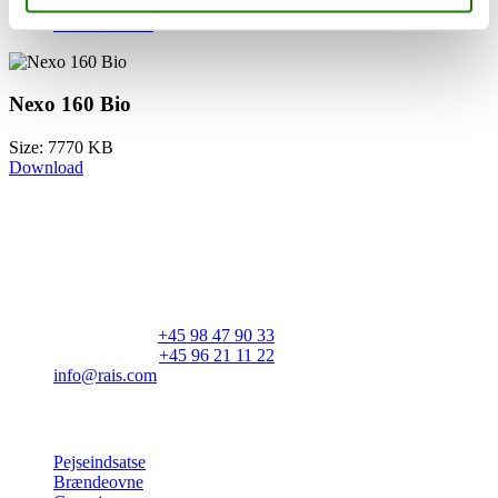
All
Nexo 160 Bio
Nexo 160 Bio
Size: 7770 KB
Download
RAIS A/S
Industrivej 20
Vangen
DK-9900 Frederikshavn
CVR: 25195612
Hovedtelefon:
+45 98 47 90 33
Kundeservice:
+45 96 21 11 22
info@rais.com
Produkter
Pejseindsatse
Brændeovne