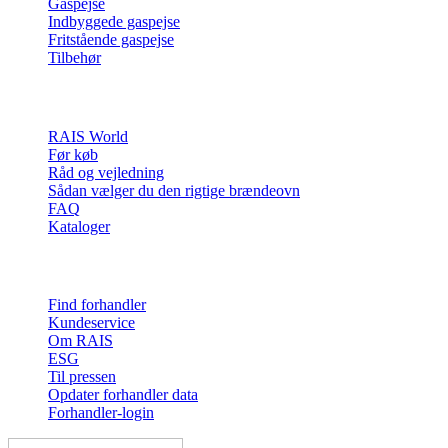
Gaspejse
Indbyggede gaspejse
Fritstående gaspejse
Tilbehør
Inspiration
RAIS World
Før køb
Råd og vejledning
Sådan vælger du den rigtige brændeovn
FAQ
Kataloger
Kontakt & info
Find forhandler
Kundeservice
Om RAIS
ESG
Til pressen
Opdater forhandler data
Forhandler-login