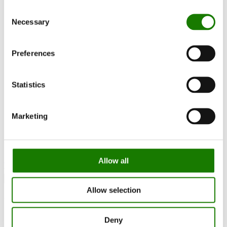
RAIS World
Consent
Før køb
Necessary
Råd og vejledning
Selection
Udskiftningsregler
Sådan vælger du den rigtige brændeovn
Bliv Inspireret
Preferences
FAQ
Kataloger
Kontakt
Statistics
Kundeservice
Om RAIS
ESG
Garanti
Marketing
Pressefoto
Opdater forhandler data
Forhandler login
Kontakt forhandler
Allow all
Allow selection
Nexo 160 Bio
Deny