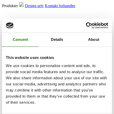
Produkter
Design selv
Kontakt forhandler
Consent
Details
About
Produkter
This website uses cookies
Pejseindsatse
We use cookies to personalise content and ads, to
Brændeovne
Gaspejse
provide social media features and to analyse our traffic.
Indbyggede gaspejse
We also share information about your use of our site with
Fritstående gaspejse
our social media, advertising and analytics partners who
Tilbehør til gaspejse
Biopejse
may combine it with other information that you’ve
Tilbehør
provided to them or that they’ve collected from your use
RAIS 3D
of their services.
Dokumentation og guides
Inspiration