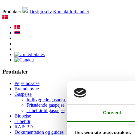
Produkter
Design selv
Kontakt forhandler
Produkter
Pejseindsatse
Brændeovne
Gaspejse
Indbyggede gaspejse
Fritstående gaspejse
Tilbehør til gaspejse
Consent
Biopejse
Tilbehør
RAIS 3D
Dokumentation og guides
This website uses cookies