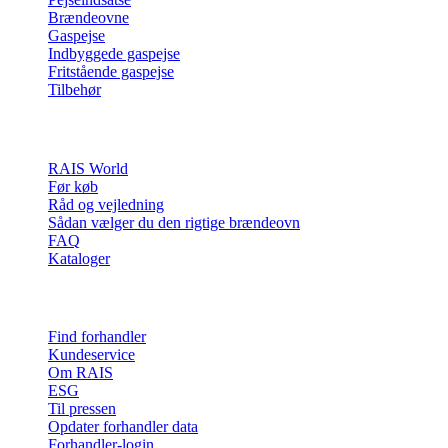
Brændeovne
Gaspejse
Indbyggede gaspejse
Fritstående gaspejse
Tilbehør
Inspiration
RAIS World
Før køb
Råd og vejledning
Sådan vælger du den rigtige brændeovn
FAQ
Kataloger
Kontakt & info
Find forhandler
Kundeservice
Om RAIS
ESG
Til pressen
Opdater forhandler data
Forhandler-login