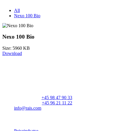
All
Nexo 100 Bio
Nexo 100 Bio
Size: 5960 KB
Download
RAIS A/S
Industrivej 20
Vangen
DK-9900 Frederikshavn
CVR: 25195612
Hovedtelefon:
+45 98 47 90 33
Kundeservice:
+45 96 21 11 22
info@rais.com
Produkter
Pejseindsatse