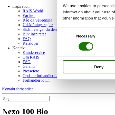
We use cookies to personalis
Inspiration
RAIS World
information about your use of
Før køb
other information that you’ve
Råd og vejledning
Udskiftningsregler
Sådan vælger du den rigtige brændeovn
Consent
Bliv Inspireret
Necessary
Selection
FAQ
Kataloger
Kontakt
Kundeservice
Om RAIS
ESG
Garanti
Deny
Pressefoto
Opdater forhandler data
Forhandler login
Kontakt forhandler
Nexo 100 Bio