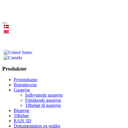
Produkter
Pejseindsatse
Brændeovne
Gaspejse
Indbyggede gaspejse
Fritstående gaspejse
Tilbehør til gaspejse
Biopejse
Tilbehør
RAIS 3D
Dokumentation og guides