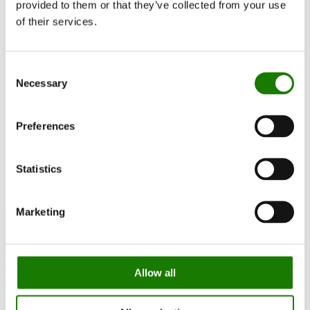
provided to them or that they’ve collected from your use
RAIS World
Før køb
of their services.
Råd og vejledning
Udskiftningsregler
Sådan vælger du den rigtige brændeovn
Consent
Bliv Inspireret
FAQ
Necessary
Selection
Kataloger
Kontakt
Kundeservice
Preferences
Om RAIS
ESG
Garanti
Statistics
Pressefoto
Opdater forhandler data
Forhandler login
Marketing
Kontakt forhandler
Discontinued models
Allow all