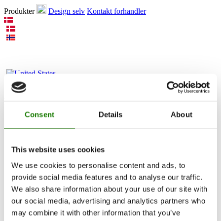
Produkter
Design selv
Kontakt forhandler
Produkter
Consent
Details
About
Pejseindsatse
Brændeovne
Gaspejse
Indbyggede gaspejse
This website uses cookies
Fritstående gaspejse
Tilbehør til gaspejse
We use cookies to personalise content and ads, to
Biopejse
provide social media features and to analyse our traffic.
Tilbehør
We also share information about your use of our site with
RAIS 3D
Dokumentation og guides
our social media, advertising and analytics partners who
may combine it with other information that you’ve
Inspiration