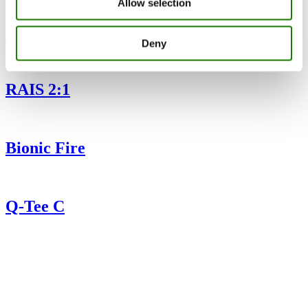
Allow selection
Q-Tee
Deny
RAIS 2:1
Bionic Fire
Q-Tee C
RAIS A/S
Industrivej 20
Vangen
DK-9900 Frederikshavn
CVR: 25195612