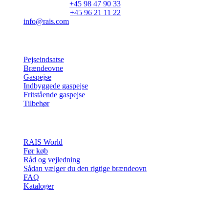
Hovedtelefon:
+45 98 47 90 33
Kundeservice:
+45 96 21 11 22
info@rais.com
Produkter
Pejseindsatse
Brændeovne
Gaspejse
Indbyggede gaspejse
Fritstående gaspejse
Tilbehør
Inspiration
RAIS World
Før køb
Råd og vejledning
Sådan vælger du den rigtige brændeovn
FAQ
Kataloger
Kontakt & info