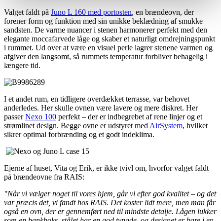
Valget faldt på
Juno L 160 med portosten
, en brændeovn, der
forener form og funktion med sin unikke beklædning af smukke
sandsten. De varme nuancer i stenen harmonerer perfekt med den
elegante moccafarvede låge og skaber et naturligt omdrejningspunkt
i rummet. Ud over at være en visuel perle lagrer stenene varmen og
afgiver den langsomt, så rummets temperatur forbliver behagelig i
længere tid.
I et andet rum, en tidligere overdækket terrasse, var behovet
anderledes. Her skulle ovnen være lavere og mere diskret. Her
passer
Nexo 100
perfekt – der er indbegrebet af rene linjer og et
strømlinet design. Begge ovne er udstyret med
AirSystem
, hvilket
sikrer optimal forbrænding og et godt indeklima.
Ejerne af huset, Vita og Erik, er ikke tvivl om, hvorfor valget faldt
på brændeovne fra RAIS:
"Når vi vælger noget til vores hjem, går vi efter god kvalitet – og det
var præcis det, vi fandt hos RAIS. Det koster lidt mere, men man får
også en ovn, der er gennemført ned til mindste detalje. Lågen lukker
som en bankboks, stålet har en god tyngde, og designet er bare i en