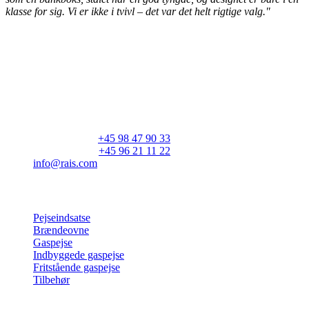
klasse for sig. Vi er ikke i tvivl – det var det helt rigtige valg."
RAIS A/S
Industrivej 20
Vangen
DK-9900 Frederikshavn
CVR: 25195612
Hovedtelefon:
+45 98 47 90 33
Kundeservice:
+45 96 21 11 22
info@rais.com
Produkter
Pejseindsatse
Brændeovne
Gaspejse
Indbyggede gaspejse
Fritstående gaspejse
Tilbehør
Inspiration