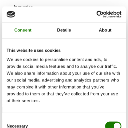
Inspiration
RAIS World
Før køb
Råd og vejledning
Udskiftningsregler
Consent
Details
About
Sådan vælger du den rigtige brændeovn
Bliv Inspireret
FAQ
Kataloger
This website uses cookies
Kontakt
Kundeservice
We use cookies to personalise content and ads, to
Om RAIS
provide social media features and to analyse our traffic.
ESG
We also share information about your use of our site with
Garanti
Pressefoto
our social media, advertising and analytics partners who
Opdater forhandler data
may combine it with other information that you’ve
Forhandler login
provided to them or that they’ve collected from your use
Kontakt forhandler
of their services.
Consent
RAIS Nexo 100 & Juno L 160
Necessary
Selection