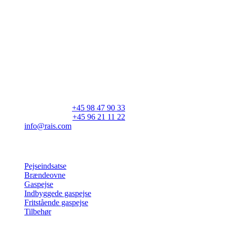
RAIS A/S
Industrivej 20
Vangen
DK-9900 Frederikshavn
CVR: 25195612
Hovedtelefon:
+45 98 47 90 33
Kundeservice:
+45 96 21 11 22
info@rais.com
Produkter
Pejseindsatse
Brændeovne
Gaspejse
Indbyggede gaspejse
Fritstående gaspejse
Tilbehør