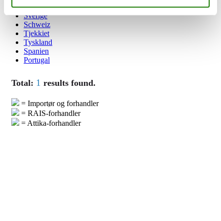
Storbritannien
Sverige
Schweiz
Tjekkiet
Tyskland
Spanien
Portugal
1
Total:
results found.
= Importør og forhandler
= RAIS-forhandler
= Attika-forhandler