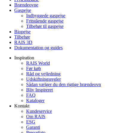
Brændeovne
Gaspejse
Indbyggede gaspejse
Fritstående gaspejse
Tilbehør til gaspejse
Biopejse
Tilbehør
RAIS 3D
Dokumentation og guides
Inspiration
RAIS World
Før køb
Råd og vejledning
Udskiftningsregler
Sådan vælger du den rigtige brændeovn
Bliv Inspireret
FAQ
Kataloger
Kontakt
Kundeservice
Om RAIS
ESG
Garanti
Pressefoto