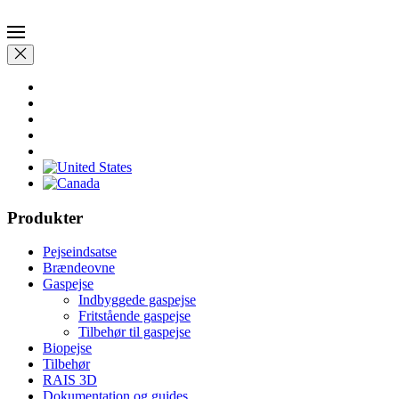
Produkter
Pejseindsatse
Brændeovne
Gaspejse
Indbyggede gaspejse
Fritstående gaspejse
Tilbehør til gaspejse
Biopejse
Tilbehør
RAIS 3D
Dokumentation og guides