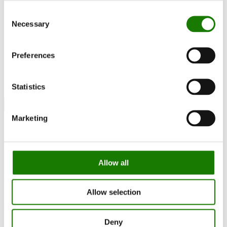
Consent
Necessary
Selection
Preferences
Statistics
Danmark
Marketing
Belgien
Kina
Danmark
Finland
Færøerne
Allow all
Grækenland
Italien
Japan
Allow selection
Litauen
New Zealand & Australien
Norge
Deny
Polen