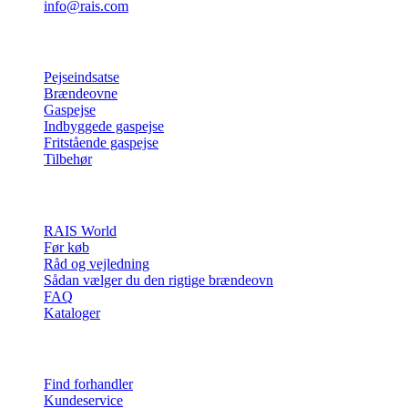
info@rais.com
Produkter
Pejseindsatse
Brændeovne
Gaspejse
Indbyggede gaspejse
Fritstående gaspejse
Tilbehør
Inspiration
RAIS World
Før køb
Råd og vejledning
Sådan vælger du den rigtige brændeovn
FAQ
Kataloger
Kontakt & info
Find forhandler
Kundeservice