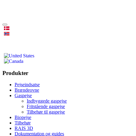
Produkter
Pejseindsatse
Brændeovne
Gaspejse
Indbyggede gaspejse
Fritstående gaspejse
Tilbehør til gaspejse
Biopejse
Tilbehør
RAIS 3D
Dokumentation og guides