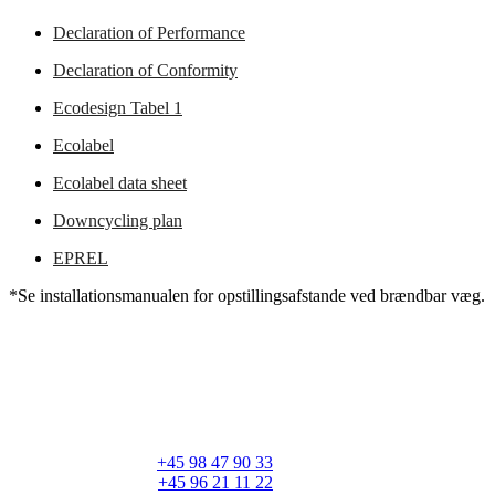
Declaration of Performance
Declaration of Conformity
Ecodesign Tabel 1
Ecolabel
Ecolabel data sheet
Downcycling plan
EPREL
*Se installationsmanualen for opstillingsafstande ved brændbar væg.
RAIS A/S
Industrivej 20
Vangen
DK-9900 Frederikshavn
CVR: 25195612
Hovedtelefon:
+45 98 47 90 33
Kundeservice:
+45 96 21 11 22