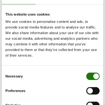
RAIS World
Før køb
Råd og vejledning
This website uses cookies
Udskiftningsregler
Sådan vælger du den rigtige brændeovn
We use cookies to personalise content and ads, to
Bliv Inspireret
provide social media features and to analyse our traffic.
FAQ
Kataloger
We also share information about your use of our site with
Kontakt
our social media, advertising and analytics partners who
Kundeservice
may combine it with other information that you’ve
Om RAIS
ESG
provided to them or that they’ve collected from your use
Garanti
of their services.
Pressefoto
Opdater forhandler data
Forhandler login
Consent
Kontakt forhandler
Necessary
Selection
Preferences
600³ Wood