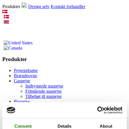
Produkter
Design selv
Kontakt forhandler
Produkter
Pejseindsatse
Brændeovne
Gaspejse
Indbyggede gaspejse
Fritstående gaspejse
Tilbehør til gaspejse
Biopejse
Tilbehør
RAIS 3D
Dokumentation og guides
Consent
Details
About
Inspiration