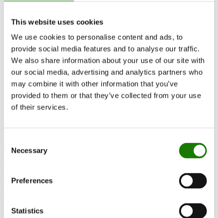
Udskiftningsregler
Sådan vælger du den rigtige brændeovn
This website uses cookies
Bliv Inspireret
FAQ
We use cookies to personalise content and ads, to
Kataloger
provide social media features and to analyse our traffic.
Kontakt
Kundeservice
We also share information about your use of our site with
Om RAIS
our social media, advertising and analytics partners who
ESG
may combine it with other information that you’ve
Garanti
Pressefoto
provided to them or that they’ve collected from your use
Opdater forhandler data
of their services.
Forhandler login
Kontakt forhandler
Consent
Necessary
Selection
Nexo Stone 120 SST Wood
Preferences
EN 16510
Statistics
Dokumentation og guides