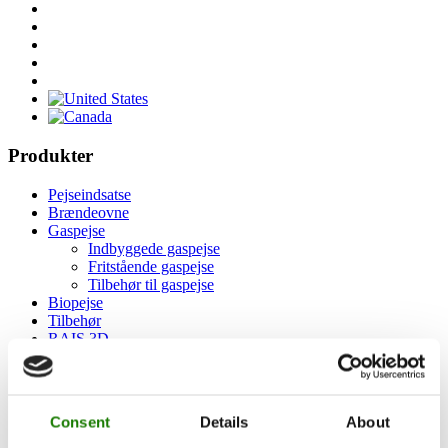
Produkter
Pejseindsatse
Brændeovne
Gaspejse
Indbyggede gaspejse
Fritstående gaspejse
Tilbehør til gaspejse
Biopejse
Tilbehør
RAIS 3D
Dokumentation og guides
Inspiration
RAIS World
Consent
Details
About
Før køb
Råd og vejledning