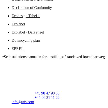
Declaration of Conformity
Ecodesign Tabel 1
Ecolabel
Ecolabel - Data sheet
Downcycling plan
EPREL
*Se installationsmanualen for opstillingsafstande ved brændbar væg.
RAIS A/S
Industrivej 20
Vangen
DK-9900 Frederikshavn
CVR: 25195612
Hovedtelefon:
+45 98 47 90 33
Kundeservice:
+45 96 21 11 22
info@rais.com