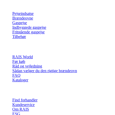
Produkter
Pejseindsatse
Brændeovne
Gaspejse
Indbyggede gaspejse
Fritstående gaspejse
Tilbehør
Inspiration
RAIS World
Før køb
Råd og vejledning
Sådan vælger du den rigtige brændeovn
FAQ
Kataloger
Kontakt & info
Find forhandler
Kundeservice
Om RAIS
ESG