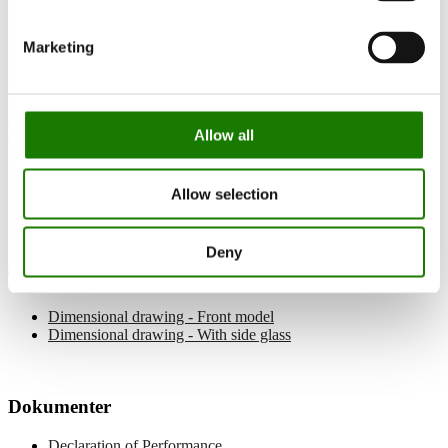
Dokumentation
Brændeovne
EN 16510
Marketing
Nexo Stone 120 SST Wood
Manualer
Allow all
Brugermanual
Allow selection
Installationsmanual
Deny
Tegninger
Dimensional drawing - Front model
Dimensional drawing - With side glass
Dokumenter
Declaration of Performance