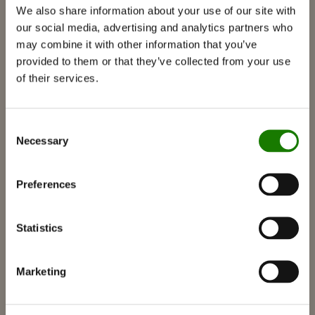
We also share information about your use of our site with
Braskaminer
our social media, advertising and analytics partners who
Gaskamin
may combine it with other information that you’ve
provided to them or that they’ve collected from your use
Inbyggda gaskaminer
of their services.
Fristående gaskaminer
Tillbehör för gaskaminer
Consent
Biokaminer
Necessary
Selection
Tillbehör
RAIS 3D
Preferences
Dokumentation och guider
Inspiration
Statistics
RAIS World
Marketing
Att tänka på före ditt köp
Råd och vägledning