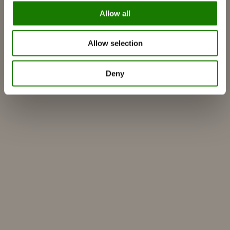
Så väljer du rätt braskamin
Allow all
Bli inspirerad
FAQ
Allow selection
Kataloger
Kontakt
Deny
Hitta återförsäljare
Kundservice
Om RAIS
ESG
Garanti
Pressfoto
Update dealer data
Dealer login
Bygg själv