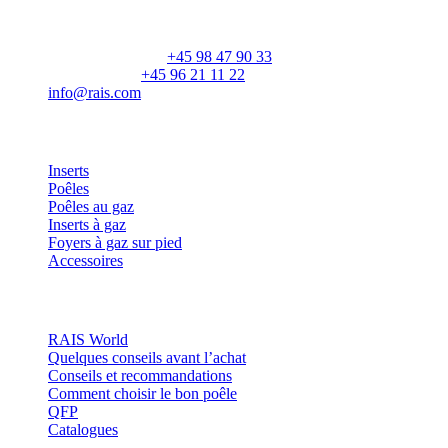
Vangen
DK-9900 Frederikshavn
CVR: 25195612
Numéro principal:
+45 98 47 90 33
Service client:
+45 96 21 11 22
info@rais.com
Produits
Inserts
Poêles
Poêles au gaz
Inserts à gaz
Foyers à gaz sur pied
Accessoires
Inspiration
RAIS World
Quelques conseils avant l’achat
Conseils et recommandations
Comment choisir le bon poêle
QFP
Catalogues