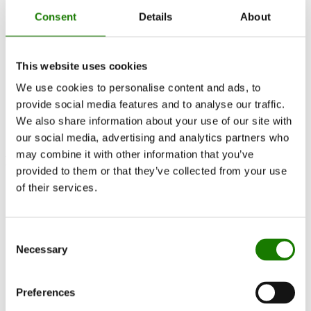
Viva L 160 Wood
Consent
Details
About
EN 16510
Documentation et guides
This website uses cookies
Documentation
Poêles
We use cookies to personalise content and ads, to
EN 16510
provide social media features and to analyse our traffic.
Viva L 160 Wood
We also share information about your use of our site with
our social media, advertising and analytics partners who
may combine it with other information that you’ve
Manuels
provided to them or that they’ve collected from your use
of their services.
User manual
Installation manual
Consent
Necessary
Selection
Schémas
Dimensional drawing w. side glass
Preferences
Dimensional drawing w/o side glass