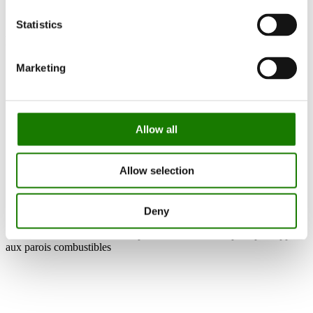
Statistics
Documentation
Marketing
Declaration of Performance
Declaration of Conformity
Ecodesign Tabel 1
Allow all
Ecolabel
Ecolabel - Data sheet
Allow selection
Downcycling plan
EPREL
Deny
*Voir le manuel d’installation pour les distances de pose par rapport
aux parois combustibles
RAIS A/S
Industrivej 20