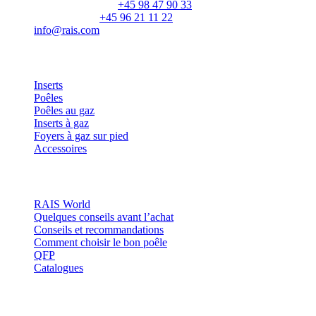
Numéro principal:
+45 98 47 90 33
Service client:
+45 96 21 11 22
info@rais.com
Produits
Inserts
Poêles
Poêles au gaz
Inserts à gaz
Foyers à gaz sur pied
Accessoires
Inspiration
RAIS World
Quelques conseils avant l’achat
Conseils et recommandations
Comment choisir le bon poêle
QFP
Catalogues
Contact et informations