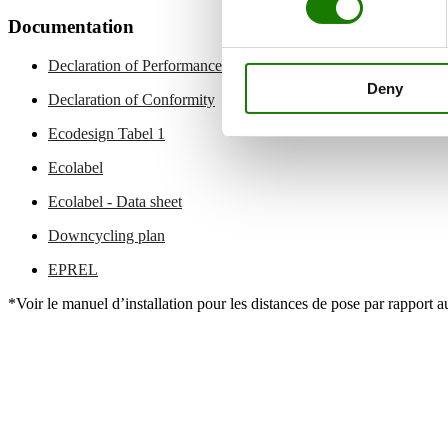
Documentation
Declaration of Performance
Deny
Declaration of Conformity
Ecodesign Tabel 1
Ecolabel
Ecolabel - Data sheet
Downcycling plan
EPREL
*Voir le manuel d’installation pour les distances de pose par rapport 
RAIS A/S
Industrivej 20
Vangen
DK-9900 Frederikshavn
CVR: 25195612