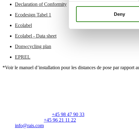
Declaration of Conformity
Deny
Ecodesign Tabel 1
Ecolabel
Ecolabel - Data sheet
Donwcycling plan
EPREL
*Voir le manuel d’installation pour les distances de pose par rapport 
RAIS A/S
Industrivej 20
Vangen
DK-9900 Frederikshavn
CVR: 25195612
Numéro principal:
+45 98 47 90 33
Service client:
+45 96 21 11 22
info@rais.com
Produits