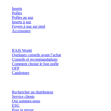
Inserts
Poêles
Poêles au gaz
Inserts à gaz
Foyers à gaz sur pied
Accessoires
Inspiration
RAIS World
Quelques conseils avant l’achat
Conseils et recommandations
Comment choisir le bon poêle
QFP
Catalogues
Contact et informations
Rechercher un distributeur
Service clients
Qui sommes-nous
ESG
Pour la presse