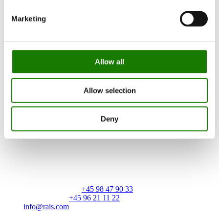
Declaration of Conformity
Marketing
Ecodesign Tabel 1
Ecolabel
Ecolabel - Data sheet
Allow all
Downcycling plan
EPREL
Allow selection
*Voir le manuel d’installation pour les distances de pose par rapport
aux parois combustibles
Deny
RAIS A/S
Industrivej 20
Vangen
DK-9900 Frederikshavn
CVR: 25195612
Numéro principal:
+45 98 47 90 33
Service client:
+45 96 21 11 22
info@rais.com