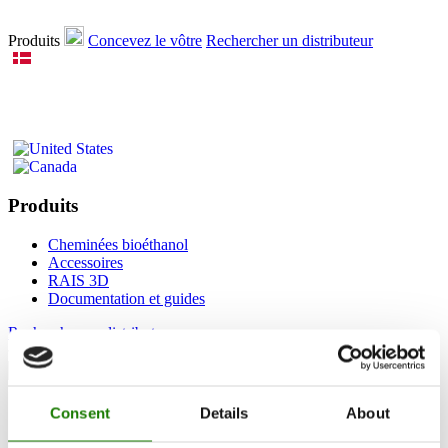
Produits
Concevez le vôtre
Rechercher un distributeur
Produits
Cheminées bioéthanol
Accessoires
RAIS 3D
Documentation et guides
Rechercher un distributeur
500² Wood
Consent
Details
About