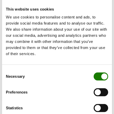
Documentation et guides
This website uses cookies
Documentation
Inserts
We use cookies to personalise content and ads, to
EN 13299 / EN 13240
provide social media features and to analyse our traffic.
500² Wood
We also share information about your use of our site with
our social media, advertising and analytics partners who
may combine it with other information that you’ve
Manuels
provided to them or that they’ve collected from your use
Installation/user manual
of their services.
Schémas
Consent
Necessary
Selection
Dimensional drawing
Preferences
Documentation
Statistics
Declaration of Performance