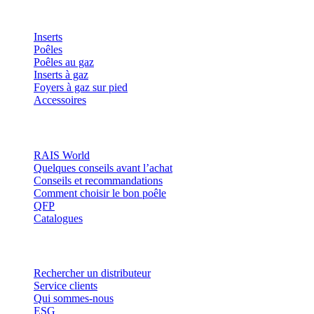
Produits
Inserts
Poêles
Poêles au gaz
Inserts à gaz
Foyers à gaz sur pied
Accessoires
Inspiration
RAIS World
Quelques conseils avant l’achat
Conseils et recommandations
Comment choisir le bon poêle
QFP
Catalogues
Contact et informations
Rechercher un distributeur
Service clients
Qui sommes-nous
ESG