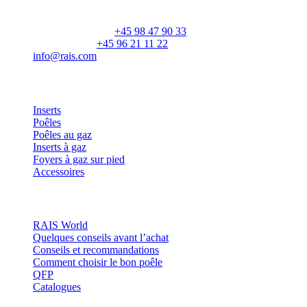
DK-9900 Frederikshavn
CVR: 25195612
Numéro principal:
+45 98 47 90 33
Service client:
+45 96 21 11 22
info@rais.com
Produits
Inserts
Poêles
Poêles au gaz
Inserts à gaz
Foyers à gaz sur pied
Accessoires
Inspiration
RAIS World
Quelques conseils avant l’achat
Conseils et recommandations
Comment choisir le bon poêle
QFP
Catalogues