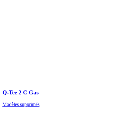
Q-Tee 2 C Gas
Modèles supprimés
RAIS A/S
Industrivej 20
Vangen