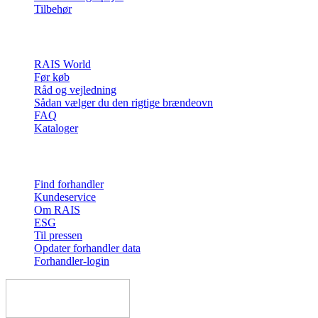
Tilbehør
Inspiration
Patineret eg
Naturlig eg
Rustfrit stål
RAIS World
Før køb
Råd og vejledning
Sådan vælger du den rigtige brændeovn
FAQ
Kataloger
Hvid corian
Sort læder
Kernelæder
Kontakt & info
Find forhandler
Kundeservice
Om RAIS
ESG
Til pressen
Classic
Opdater forhandler data
Forhandler-login
Låge
Stål
Glas dør