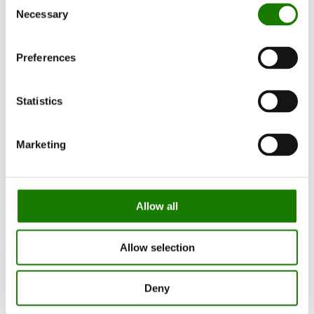
Consent
RAIS World
Necessary
Selection
Før køb
Råd og vejledning
Udskiftningsregler
Preferences
Sådan vælger du den rigtige brændeovn
Bliv Inspireret
FAQ
Kataloger
Statistics
Kontakt
Kundeservice
Om RAIS
Marketing
ESG
Garanti
Pressefoto
Opdater forhandler data
Forhandler login
Allow all
Kontakt forhandler
Allow selection
Deny