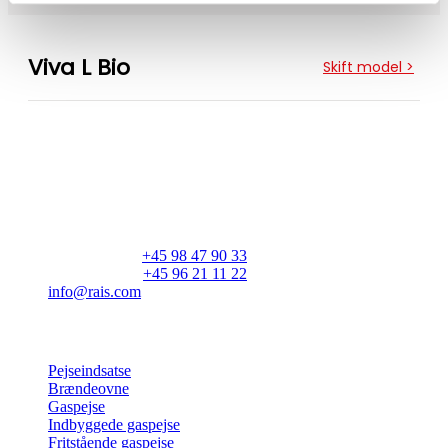
Viva L Bio
Skift model
>
Farve
RAIS A/S
Industrivej 20
Vangen
DK-9900 Frederikshavn
CVR: 25195612
Højde
Hovedtelefon:
+45 98 47 90 33
Kundeservice:
+45 96 21 11 22
info@rais.com
100 cm
120 cm
Produkter
140 cm
160 cm
Pejseindsatse
Brændeovne
Gaspejse
Håndtag
Indbyggede gaspejse
Fritstående gaspejse