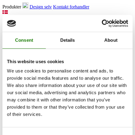
Produkter
Design selv
Kontakt forhandler
Consent
Details
About
This website uses cookies
Produkter
We use cookies to personalise content and ads, to
Pejseindsatse
provide social media features and to analyse our traffic.
Brændeovne
Gaspejse
We also share information about your use of our site with
Indbyggede gaspejse
our social media, advertising and analytics partners who
Fritstående gaspejse
may combine it with other information that you’ve
Tilbehør til gaspejse
Biopejse
provided to them or that they’ve collected from your use
Tilbehør
of their services.
RAIS 3D
Dokumentation og guides
Inspiration