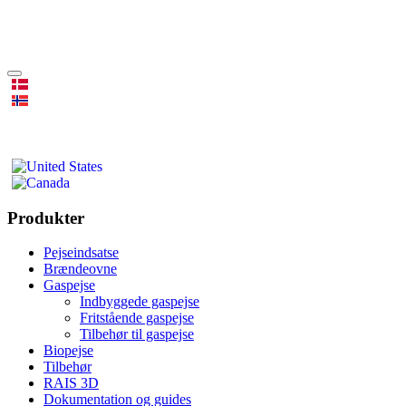
Produkter
Pejseindsatse
Brændeovne
Gaspejse
Indbyggede gaspejse
Fritstående gaspejse
Tilbehør til gaspejse
Biopejse
Tilbehør
RAIS 3D
Dokumentation og guides