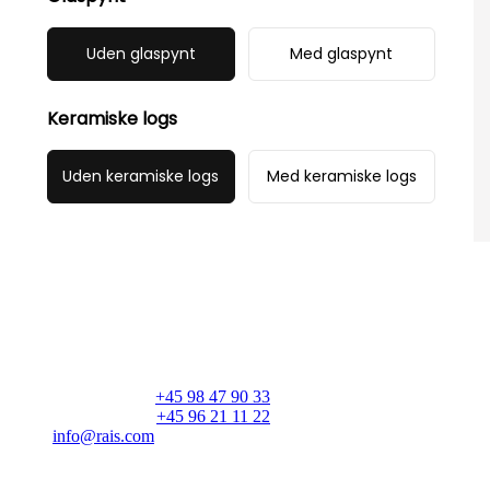
Uden glaspynt
Med glaspynt
Keramiske logs
Uden keramiske logs
Med keramiske logs
RAIS A/S
Industrivej 20
Vangen
DK-9900 Frederikshavn
CVR: 25195612
Hovedtelefon:
+45 98 47 90 33
Kundeservice:
+45 96 21 11 22
info@rais.com
Produkter