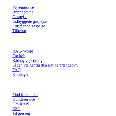
Pejseindsatse
Brændeovne
Gaspejse
Indbyggede gaspejse
Fritstående gaspejse
Tilbehør
Inspiration
RAIS World
Før køb
Råd og vejledning
Sådan vælger du den rigtige brændeovn
FAQ
Kataloger
Kontakt & info
Find forhandler
Kundeservice
Om RAIS
ESG
Til pressen