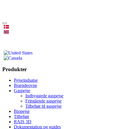
Produkter
Pejseindsatse
Brændeovne
Gaspejse
Indbyggede gaspejse
Fritstående gaspejse
Tilbehør til gaspejse
Biopejse
Tilbehør
RAIS 3D
Dokumentation og guides