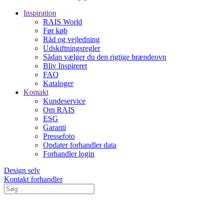
Inspiration
RAIS World
Før køb
Råd og vejledning
Udskiftningsregler
Sådan vælger du den rigtige brændeovn
Bliv Inspireret
FAQ
Kataloger
Kontakt
Kundeservice
Om RAIS
ESG
Garanti
Pressefoto
Opdater forhandler data
Forhandler login
Design selv
Kontakt forhandler