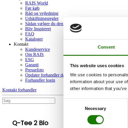
RAIS World
Før køb
Råd og vejledning
Udskiftningsregler
Sådan vælger du den rigtige brændeovn
Bliv Inspireret
FAQ
Kataloger
Kontakt
Consent
Kundeservice
Om RAIS
ESG
Garanti
This website uses cookies
Pressefoto
We use cookies to personalis
Opdater forhandler data
Forhandler login
information about your use of
other information that you’ve
Kontakt forhandler
Consent
Necessary
Selection
Q-Tee 2 Bio
Skift model
>