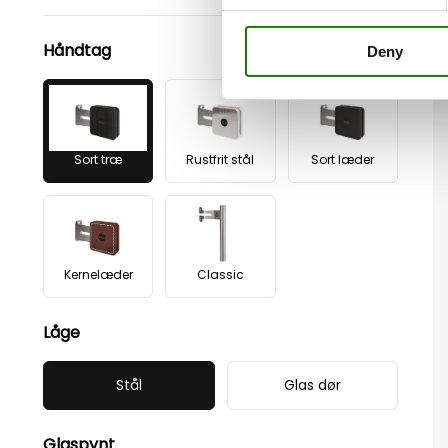
Håndtag
Deny
Sort træ
Rustfrit stål
Sort læder
Kernelæder
Classic
Låge
Stål
Glas dør
Glaspynt